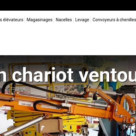
s élévateurs
Magasinages
Nacelles
Levage
Convoyeurs à chenille
un chariot vento