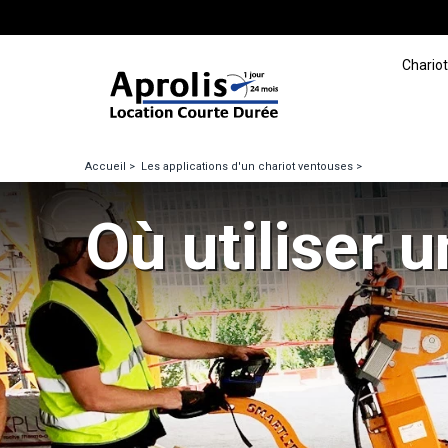
Panneau de gestion des cookies
Chariot
Aller
Accueil
Les applications d'un chariot ventouses
au
contenu
Où utiliser 
principal