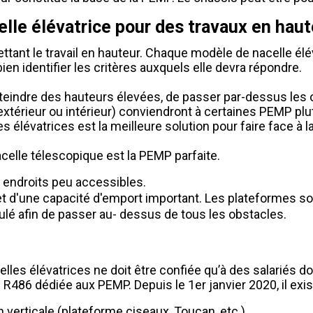
lle élévatrice pour des travaux en haut
tant le travail en hauteur. Chaque modèle de nacelle élév
ien identifier les critères auxquels elle devra répondre.
teindre des hauteurs élevées, de passer par-dessus les o
(extérieur ou intérieur) conviendront à certaines PEMP plu
s élévatrices est la meilleure solution pour faire face à l
celle télescopique est la PEMP parfaite.
es endroits peu accessibles.
et d'une capacité d'emport important. Les plateformes so
culé afin de passer au- dessus de tous les obstacles.
celles élévatrices ne doit être confiée qu’à des salariés d
486 dédiée aux PEMP. Depuis le 1er janvier 2020, il exis
n verticale (plateforme ciseaux, Toucan, etc.)