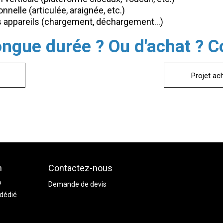
nnelle (articulée, araignée, etc.)
s appareils (chargement, déchargement...)
longue durée ? Ou d'achat ? 
Projet ac
n
Contactez-nous
?
Demande de devis
dédié