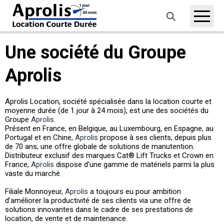
Panneau de gestion des cookies
Rechercher
Aller
au
Une société du Groupe
contenu
principal
Aprolis
Aprolis Location, société spécialisée dans la location courte et
moyenne durée (de 1 jour à 24 mois), est une des sociétés du
Groupe
Aprolis
.
Présent en France, en Belgique, au Luxembourg, en Espagne, au
Portugal et en Chine,
Aprolis
propose à ses clients, depuis plus
de 70 ans, une offre globale de solutions de manutention.
Distributeur exclusif des marques Cat® Lift Trucks et Crown en
France,
Aprolis
dispose d’une gamme de matériels parmi la plus
vaste du marché.
Filiale Monnoyeur,
Aprolis
a toujours eu pour ambition
d’améliorer la productivité de ses clients via une offre de
solutions innovantes dans le cadre de ses prestations de
location, de vente et de maintenance.