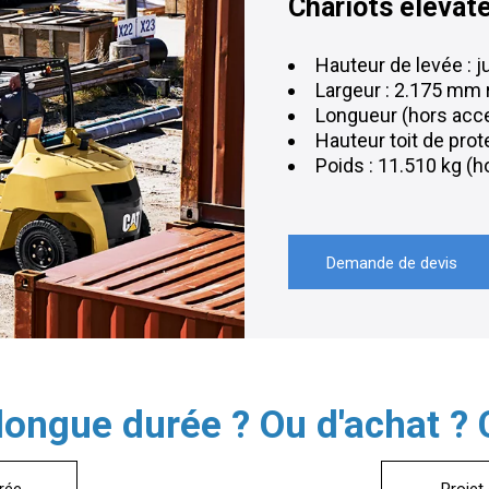
Chariots élévat
Hauteur de levée : 
Largeur : 2.175 mm
Longueur (hors acc
Hauteur toit de pro
Poids : 11.510 kg (
Demande de devis
 longue durée ? Ou d'achat ?
rée
Projet