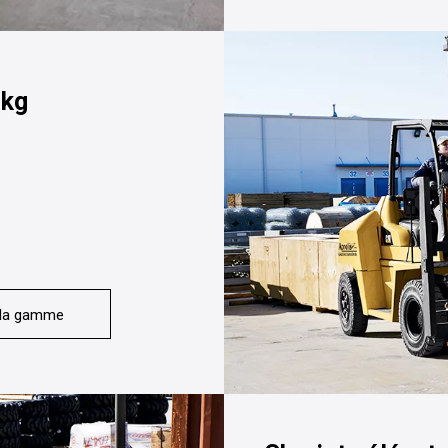
 kg
 la gamme