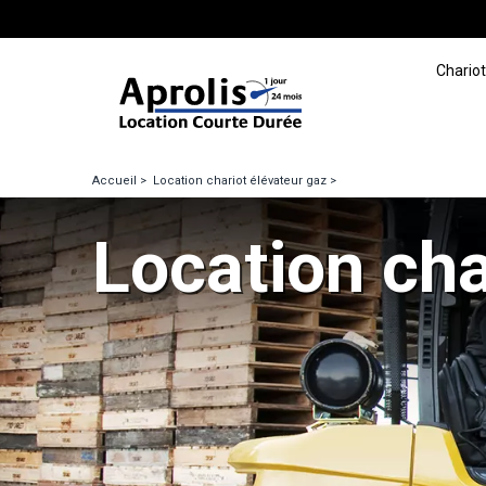
Panneau de gestion des cookies
Chariot
Aller
Accueil
Location chariot élévateur gaz
au
contenu
Location cha
principal