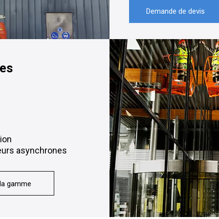
Demande de devis
res
ion
teurs asynchrones
 la gamme